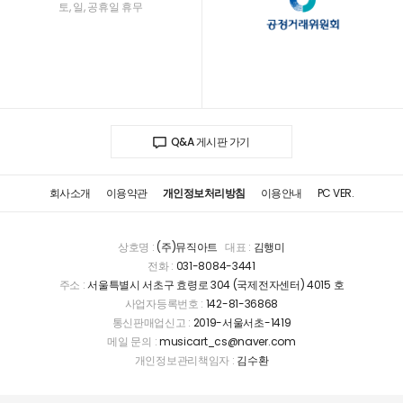
토, 일, 공휴일 휴무
Q&A 게시판 가기
회사소개
이용약관
개인정보처리방침
이용안내
PC VER.
상호명 :
(주)뮤직아트
대표 :
김행미
전화 :
031-8084-3441
주소 :
서울특별시 서초구 효령로 304 (국제전자센터) 4015 호
사업자등록번호 :
142-81-36868
통신판매업신고 :
2019-서울서초-1419
메일 문의 :
musicart_cs@naver.com
개인정보관리책임자 :
김수환