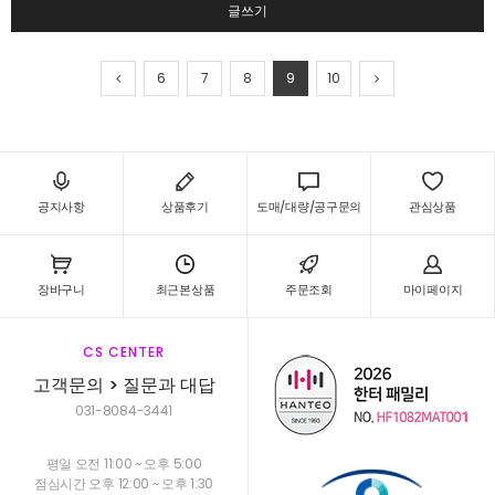
글쓰기
6
7
8
9
10
공지사항
상품후기
도매/대량/공구문의
관심상품
장바구니
최근본상품
주문조회
마이페이지
CS CENTER
고객문의 > 질문과 대답
031-8084-3441
평일 오전 11:00 ~ 오후 5:00
점심시간 오후 12:00 ~ 오후 1:30