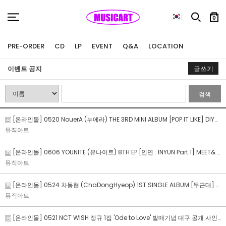
0
PRE-ORDER
CD
LP
EVENT
Q&A
LOCATION
이벤트 공지
글쓰기
검색
[온라인몰] 0520 NouerA (누에라) THE 3RD MINI ALBUM [POP IT LIKE] DIY& MEET&CALL FAN SIGN EVENT
뮤직아트
[온라인몰] 0606 YOUNITE (유나이트) 8TH EP [인연 : INYUN Part.1] MEET& PHOTO&CALL FAN SIGN EVENT
뮤직아트
[온라인몰] 0524 차동협 (ChaDongHyeop) 1ST SINGLE ALBUM [두근대] MEET&CALL FAN SIGN EVENT
뮤직아트
[온라인몰] 0521 NCT WISH 정규 1집 'Ode to Love' 발매기념 대구 공개 사인회 이벤트