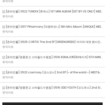
뮤직아트
[온라인몰] 0522 TUNEXX (튜넥스) 1ST MINI ALBUM [SET BY US ONLY] MEET&CALL FAN SIGN EVENT
뮤직아트
[온라인몰] 0517 P1Harmony (피원하모니) 9th Mini Album [UNIQUE] MEET&CALL FAN SIGN EVENT
뮤직아트
[온라인몰] 0525 CORTIS The 2nd EP [GREENGREEN] 마지막 대면 팬사인회
뮤직아트
[온라인몰/영풍문고 스타필드수원점] 0516 82MAJOR(82메이저) 5TH MINI ALBUM [FEELM] 발매 기념 수원 공개 팬사인회
뮤직아트
[온라인몰] 0523 cosmosy (코스모시) 2nd EP [~ of the world ~] MEET&CALL FAN SIGN EVENT
뮤직아트
[온라인몰/영풍문고 스타필드수원점] 0516 ODD YOUTH (오드유스) 2nd Single : Babyface 공개 팬사인회
뮤직아트