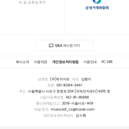
토, 일, 공휴일 휴무
Q&A 게시판 가기
회사소개
이용약관
개인정보처리방침
이용안내
PC VER.
상호명 :
(주)뮤직아트
대표 :
김행미
전화 :
031-8084-3441
주소 :
서울특별시 서초구 효령로 304 (국제전자센터) 4015 호
사업자등록번호 :
142-81-36868
통신판매업신고 :
2019-서울서초-1419
메일 문의 :
musicart_cs@naver.com
개인정보관리책임자 :
김수환