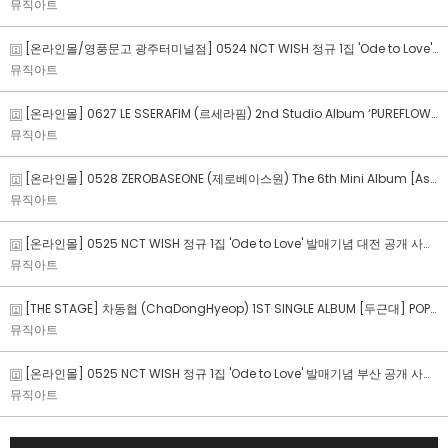
뮤직아트
[온라인몰/영풍문고 광주터미널점] 0524 NCT WISH 정규 1집 'Ode to Love' 발매기념 광주 공개 사인회 이벤트
뮤직아트
[온라인몰] 0627 LE SSERAFIM (르세라핌) 2nd Studio Album ‘PUREFLOW’ pt.1 발매 기념 MEET&CALL FAN SIGN EVENT (+update)
뮤직아트
[온라인몰] 0528 ZEROBASEONE (제로베이스원) The 6th Mini Album [Ascend-] 발매 기념 대면 팬사인회
뮤직아트
[온라인몰] 0525 NCT WISH 정규 1집 'Ode to Love' 발매기념 대전 공개 사인회 이벤트
뮤직아트
[THE STAGE] 차동협 (ChaDongHyeop) 1ST SINGLE ALBUM [두근대] POP-UP STORE
뮤직아트
[온라인몰] 0525 NCT WISH 정규 1집 'Ode to Love' 발매기념 부산 공개 사인회 이벤트
뮤직아트