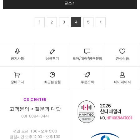
글쓰기
1
2
3
4
5
공지사항
상품후기
도매/대량/공구문의
관심상품
장바구니
최근본상품
주문조회
마이페이지
CS CENTER
고객문의 > 질문과 대답
031-8084-3441
평일 오전 11:00 ~ 오후 5:00
점심시간 오후 12:00 ~ 오후 1:30