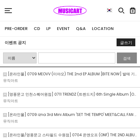
0
PRE-ORDER
CD
LP
EVENT
Q&A
LOCATION
이벤트 공지
글쓰기
검색
[온라인몰] 0709 MEOVV (미야오) THE 2nd EP ALBUM [BITE NOW] 발매 기념 MEET&CALL FAN SIGN EVENT
뮤직아트
[영풍문고 인천스퀘어원점] 0711 TRENDZ (트렌드지) 6th Single Album [On My Knees] 발매 기념 인천 공개 팬사인회
뮤직아트
[온라인몰] 0709 izna 3rd Mini Album 'SET THE TEMPO' MEET&CALL FAN SIGN EVENT
뮤직아트
[온라인몰/영풍문고 스타필드 수원점] 0704 온앤오프 (ONF) THE 2ND ALBUM PART.2 [ONF:MY SELF] 발매 기념 수원 공개 팬사인회