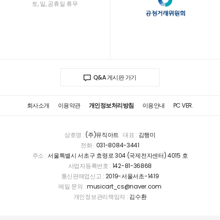
토, 일, 공휴일 휴무
Q&A 게시판 가기
회사소개
이용약관
개인정보처리방침
이용안내
PC VER.
상호명 :
(주)뮤직아트
대표 :
김행미
전화 :
031-8084-3441
주소 :
서울특별시 서초구 효령로 304 (국제전자센터) 4015 호
사업자등록번호 :
142-81-36868
통신판매업신고 :
2019-서울서초-1419
메일 문의 :
musicart_cs@naver.com
개인정보관리책임자 :
김수환