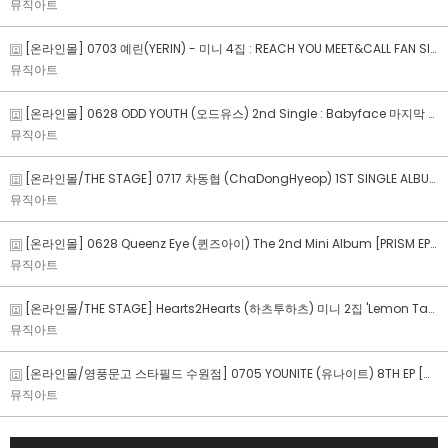
뮤직아트
[온라인몰] 0703 예린(YERIN) - 미니 4집 : REACH YOU MEET&CALL FAN SIGN EVENT
뮤직아트
[온라인몰] 0628 ODD YOUTH (오드유스) 2nd Single : Babyface 마지막 MEET&DIY&CALL EVENT
뮤직아트
[온라인몰/THE STAGE] 0717 차동협 (ChaDongHyeop) 1ST SINGLE ALBUM [두근대] PHOTO&DIY&CALL EVENT
뮤직아트
[온라인몰] 0628 Queenz Eye (퀸즈아이) The 2nd Mini Album [PRISM EP.02] MEET&CALL FAN SIGN EVENT
뮤직아트
[온라인몰/THE STAGE] Hearts2Hearts (하츠투하츠) 미니 2집 'Lemon Tang' 발매기념 LUCKY DRAW EVENT
뮤직아트
[온라인몰/영풍문고 스타필드 수원점] 0705 YOUNITE (유나이트) 8TH EP [인연 : INYUN Part.1] 발매 기념 수원 공개 팬사인회
뮤직아트