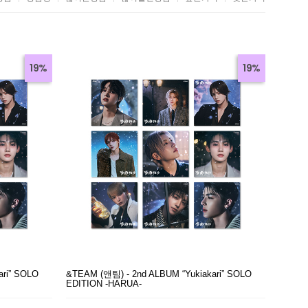
19%
19%
ari” SOLO
&TEAM (앤팀) - 2nd ALBUM “Yukiakari” SOLO
EDITION -HARUA-