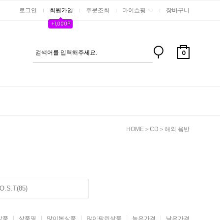
로그인
회원가입
주문조회
마이쇼핑
장바구니
+1,000P
0
HOME
CD
해외 음반
>
>
O.S.T(85)
상품
상품명
많이본상품
많이팔린상품
높은가격
낮은가격