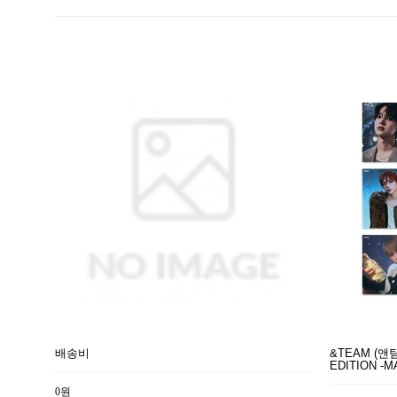
배송비
&TEAM (앤팀)
EDITION -M
0원