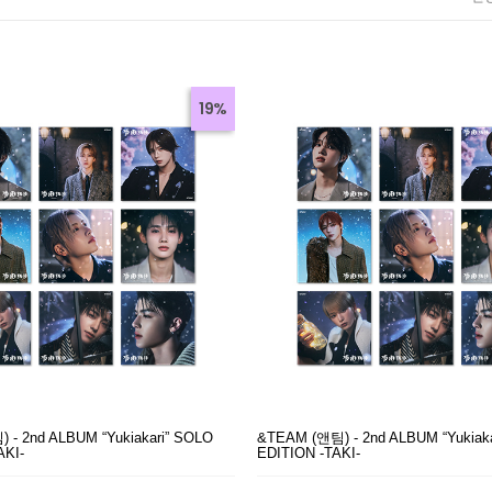
19%
 - 2nd ALBUM “Yukiakari” SOLO
&TEAM (앤팀) - 2nd ALBUM “Yukiak
AKI-
EDITION -TAKI-