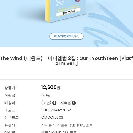
The Wind (더윈드) - 미니앨범 2집 : Our : YouthTeen [Platf
orm ver.]
12,600
상품가
원
적립금
120원
배송비
(조건)
지역별
바코드
8809704427852
상품코드
CMCC12003
유통사
지니뮤직, 스톤뮤직엔터테인먼트
레이블
위드어스엔터테인먼트