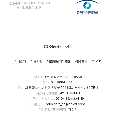
점심시간 오후 12:00 ~ 오후 1:30
토, 일, 공휴일 휴무
Q&A 게시판 가기
회사소개
이용약관
개인정보처리방침
이용안내
PC VER.
상호명 :
(주)뮤직아트
대표 :
김행미
전화 :
031-8084-3441
주소 :
서울특별시 서초구 효령로 304 (국제전자센터) 4015 호
사업자등록번호 :
142-81-36868
통신판매업신고 :
2019-서울서초-1419
메일 문의 :
musicart_cs@naver.com
개인정보관리책임자 :
김수환