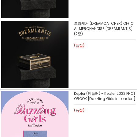
드림캐쳐 (DREAMCATCHER) OFFICI
AL MERCHANDISE [DREAMLANTIS]
(2종)
(품절)
Kep1er (케플러) - Kep1er 2022 PHOT
OBOOK [Dazzling Girls in London]
(품절)