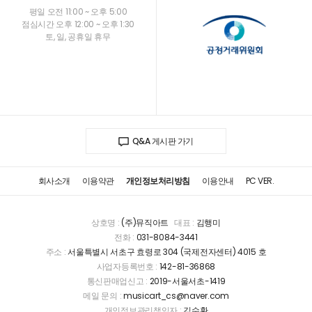
평일 오전 11:00 ~ 오후 5:00
점심시간 오후 12:00 ~ 오후 1:30
토, 일, 공휴일 휴무
Q&A 게시판 가기
회사소개
이용약관
개인정보처리방침
이용안내
PC VER.
상호명 :
(주)뮤직아트
대표 :
김행미
전화 :
031-8084-3441
주소 :
서울특별시 서초구 효령로 304 (국제전자센터) 4015 호
사업자등록번호 :
142-81-36868
통신판매업신고 :
2019-서울서초-1419
메일 문의 :
musicart_cs@naver.com
개인정보관리책임자 :
김수환