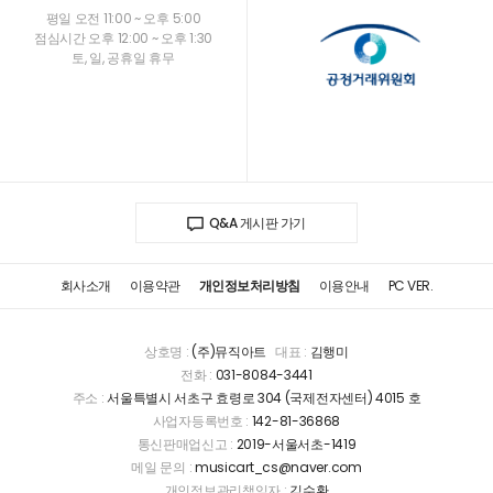
평일 오전 11:00 ~ 오후 5:00
점심시간 오후 12:00 ~ 오후 1:30
토, 일, 공휴일 휴무
Q&A 게시판 가기
회사소개
이용약관
개인정보처리방침
이용안내
PC VER.
상호명 :
(주)뮤직아트
대표 :
김행미
전화 :
031-8084-3441
주소 :
서울특별시 서초구 효령로 304 (국제전자센터) 4015 호
사업자등록번호 :
142-81-36868
통신판매업신고 :
2019-서울서초-1419
메일 문의 :
musicart_cs@naver.com
개인정보관리책임자 :
김수환