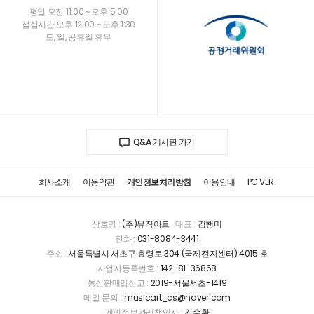
평일 오전 11:00 ~ 오후 5:00
점심시간 오후 12:00 ~ 오후 1:30
토, 일, 공휴일 휴무
Q&A 게시판 가기
회사소개
이용약관
개인정보처리방침
이용안내
PC VER.
상호명 :
(주)뮤직아트
대표 :
김행미
전화 :
031-8084-3441
주소 :
서울특별시 서초구 효령로 304 (국제전자센터) 4015 호
사업자등록번호 :
142-81-36868
통신판매업신고 :
2019-서울서초-1419
메일 문의 :
musicart_cs@naver.com
개인정보관리책임자 :
김수환