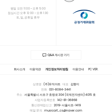
평일 오전 11:00 ~ 오후 5:00
점심시간 오후 12:00 ~ 오후 1:30
토, 일, 공휴일 휴무
Q&A 게시판 가기
회사소개
이용약관
개인정보처리방침
이용안내
PC VER.
상호명 :
(주)뮤직아트
대표 :
김행미
전화 :
031-8084-3441
주소 :
서울특별시 서초구 효령로 304 (국제전자센터) 4015 호
사업자등록번호 :
142-81-36868
통신판매업신고 :
2019-서울서초-1419
메일 문의 :
musicart_cs@naver.com