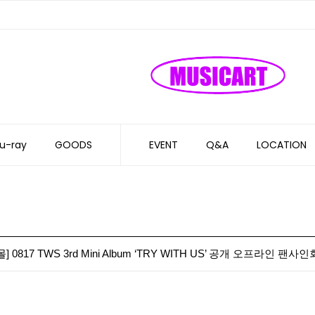
u-ray
GOODS
EVENT
Q&A
LOCATION
 0817 TWS 3rd Mini Album ‘TRY WITH US’ 공개 오프라인 팬