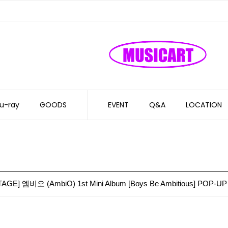
u-ray
GOODS
EVENT
Q&A
LOCATION
TAGE] 엠비오 (AmbiO) 1st Mini Album [Boys Be Ambitious] POP-U