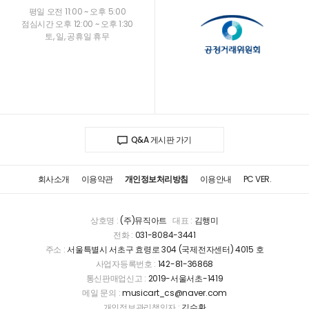
평일 오전 11:00 ~ 오후 5:00
점심시간 오후 12:00 ~ 오후 1:30
토, 일, 공휴일 휴무
Q&A 게시판 가기
회사소개
이용약관
개인정보처리방침
이용안내
PC VER.
상호명 :
(주)뮤직아트
대표 :
김행미
전화 :
031-8084-3441
주소 :
서울특별시 서초구 효령로 304 (국제전자센터) 4015 호
사업자등록번호 :
142-81-36868
통신판매업신고 :
2019-서울서초-1419
메일 문의 :
musicart_cs@naver.com
개인정보관리책임자 :
김수환