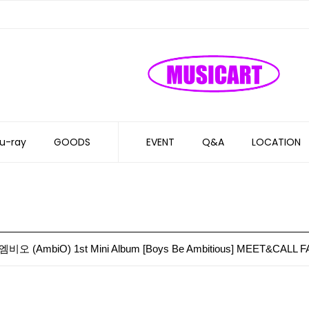
u-ray
GOODS
EVENT
Q&A
LOCATION
비오 (AmbiO) 1st Mini Album [Boys Be Ambitious] MEET&CALL 