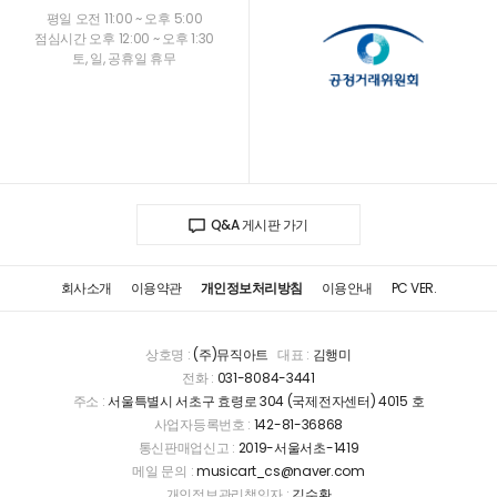
평일 오전 11:00 ~ 오후 5:00
점심시간 오후 12:00 ~ 오후 1:30
토, 일, 공휴일 휴무
Q&A 게시판 가기
회사소개
이용약관
개인정보처리방침
이용안내
PC VER.
상호명 :
(주)뮤직아트
대표 :
김행미
전화 :
031-8084-3441
주소 :
서울특별시 서초구 효령로 304 (국제전자센터) 4015 호
사업자등록번호 :
142-81-36868
통신판매업신고 :
2019-서울서초-1419
메일 문의 :
musicart_cs@naver.com
개인정보관리책임자 :
김수환