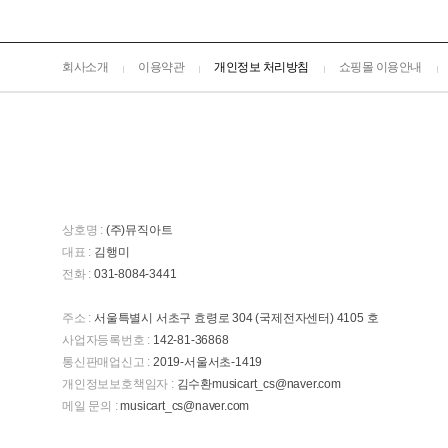
회사소개
이용약관
개인정보 처리방침
쇼핑몰 이용안내
상호명 :
(주)뮤직아트
대표 :
김행미
전화 :
031-8084-3441
주소 :
서울특별시 서초구 효령로 304 (국제전자센터) 4105 호
사업자등록번호 :
142-81-36868
통신판매업신고 :
2019-서울서초-1419
개인정보보호책임자 :
김수환musicart_cs@naver.com
메일 문의 :
musicart_cs@naver.com