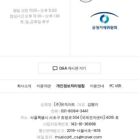
평일 오전 11:00 ~ 오후 5:00
점심시간 오후 12:00 ~ 오후 1:30
토, 일, 공휴일 휴무
Q&A 게시판 가기
회사소개
이용약관
개인정보처리방침
이용안내
PC VER.
상호명 :
(주)뮤직아트
대표 :
김행미
전화 :
031-8084-3441
주소 :
서울특별시 서초구 효령로 304 (국제전자센터) 4015 호
사업자등록번호 :
142-81-36868
통신판매업신고 :
2019-서울서초-1419
메일 문의 :
musicart_cs@naver.com