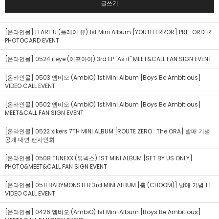
글쓰기
[온라인몰] FLARE U (플레어 유) 1st Mini Album [YOUTH ERROR] PRE-ORDER
PHOTOCARD EVENT
[온라인몰] 0524 ifeye (이프아이) 3rd EP "As if" MEET&CALL FAN SIGN EVENT
[온라인몰] 0503 엠비오 (AmbiO) 1st Mini Album [Boys Be Ambitious]
VIDEO CALL EVENT
[온라인몰] 0502 엠비오 (AmbiO) 1st Mini Album [Boys Be Ambitious]
MEET&CALL FAN SIGN EVENT
[온라인몰] 0522 xikers 7TH MINI ALBUM [ROUTE ZERO : The ORA] 발매 기념
공개 대면 팬사인회
[온라인몰] 0508 TUNEXX (튜넥스) 1ST MINI ALBUM [SET BY US ONLY]
PHOTO&MEET&CALL FAN SIGN EVENT
[온라인몰] 0511 BABYMONSTER 3rd MINI ALBUM [춤 (CHOOM)] 발매 기념 1:1
VIDEO CALL EVENT
[온라인몰] 0426 엠비오 (AmbiO) 1st Mini Album [Boys Be Ambitious]