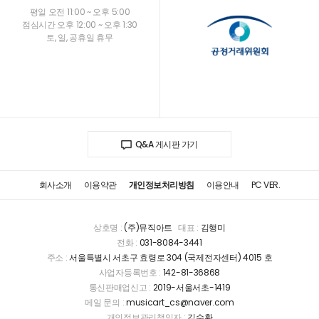
평일 오전 11:00 ~ 오후 5:00
점심시간 오후 12:00 ~ 오후 1:30
토, 일, 공휴일 휴무
Q&A 게시판 가기
회사소개
이용약관
개인정보처리방침
이용안내
PC VER.
상호명 :
(주)뮤직아트
대표 :
김행미
전화 :
031-8084-3441
주소 :
서울특별시 서초구 효령로 304 (국제전자센터) 4015 호
사업자등록번호 :
142-81-36868
통신판매업신고 :
2019-서울서초-1419
메일 문의 :
musicart_cs@naver.com
개인정보관리책임자 :
김수환