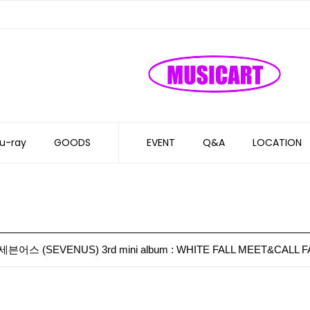
u-ray
GOODS
EVENT
Q&A
LOCATION
븐어스 (SEVENUS) 3rd mini album : WHITE FALL MEET&CALL 