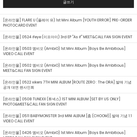
글쓰기
[온라인몰] FLARE U (플레어 유) 1st Mini Album [YOUTH ERROR] PRE-ORDER
PHOTOCARD EVENT
[온라인몰] 0524 ifeye (이프아이) 3rd EP "As if" MEET&CALL FAN SIGN EVENT
[온라인몰] 0503 엠비오 (AmbiO) 1st Mini Album [Boys Be Ambitious]
VIDEO CALL EVENT
[온라인몰] 0502 엠비오 (AmbiO) 1st Mini Album [Boys Be Ambitious]
MEET&CALL FAN SIGN EVENT
[온라인몰] 0522 xikers 7TH MINI ALBUM [ROUTE ZERO : The ORA] 발매 기념
공개 대면 팬사인회
[온라인몰] 0508 TUNEXX (튜넥스) 1ST MINI ALBUM [SET BY US ONLY]
PHOTO&MEET&CALL FAN SIGN EVENT
[온라인몰] 0511 BABYMONSTER 3rd MINI ALBUM [춤 (CHOOM)] 발매 기념 1:1
VIDEO CALL EVENT
[온라인몰] 0426 엠비오 (AmbiO) 1st Mini Album [Boys Be Ambitious]