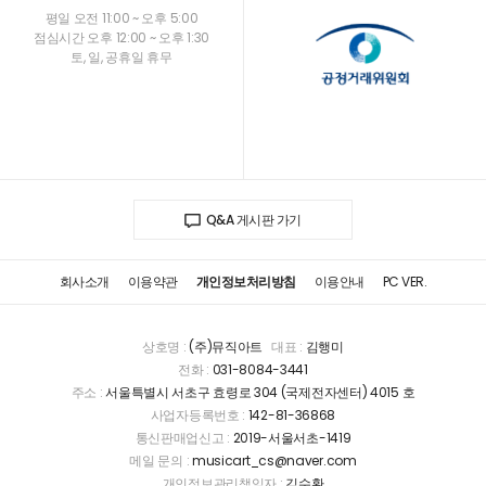
평일 오전 11:00 ~ 오후 5:00
점심시간 오후 12:00 ~ 오후 1:30
토, 일, 공휴일 휴무
Q&A 게시판 가기
회사소개
이용약관
개인정보처리방침
이용안내
PC VER.
상호명 :
(주)뮤직아트
대표 :
김행미
전화 :
031-8084-3441
주소 :
서울특별시 서초구 효령로 304 (국제전자센터) 4015 호
사업자등록번호 :
142-81-36868
통신판매업신고 :
2019-서울서초-1419
메일 문의 :
musicart_cs@naver.com
개인정보관리책임자 :
김수환