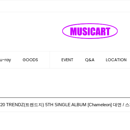
u-ray
GOODS
EVENT
Q&A
LOCATION
0720 TRENDZ(트렌드지) 5TH SINGLE ALBUM [Chameleon] 대면