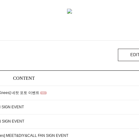
EDI
CONTENT
My Knees] 네컷 포토 이벤트
N SIGN EVENT
 SIGN EVENT
ees] MEET&DIY&CALL FAN SIGN EVENT