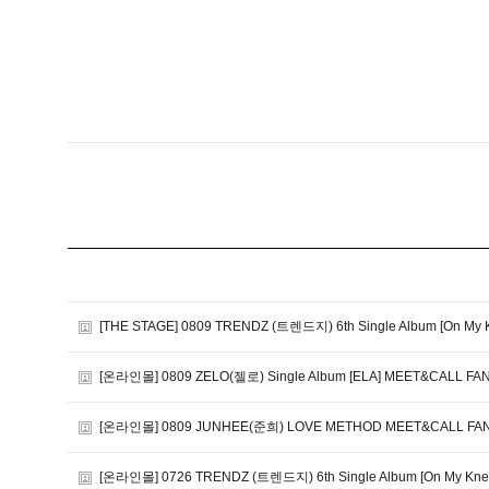
[THE STAGE] 0809 TRENDZ (트렌드지) 6th Single Album [On 
[온라인몰] 0809 ZELO(젤로) Single Album [ELA] MEET&CALL FA
[온라인몰] 0809 JUNHEE(준희) LOVE METHOD MEET&CALL FAN
[온라인몰] 0726 TRENDZ (트렌드지) 6th Single Album [On My Kn