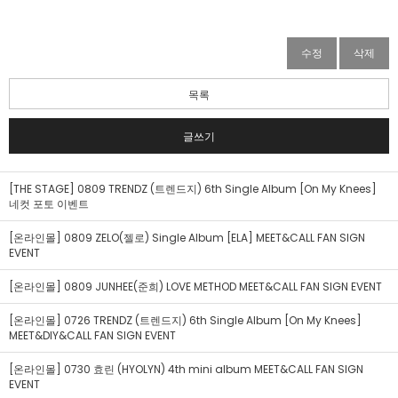
수정
삭제
목록
글쓰기
[THE STAGE] 0809 TRENDZ (트렌드지) 6th Single Album [On My Knees]
네컷 포토 이벤트
[온라인몰] 0809 ZELO(젤로) Single Album [ELA] MEET&CALL FAN SIGN
EVENT
[온라인몰] 0809 JUNHEE(준희) LOVE METHOD MEET&CALL FAN SIGN EVENT
[온라인몰] 0726 TRENDZ (트렌드지) 6th Single Album [On My Knees]
MEET&DIY&CALL FAN SIGN EVENT
[온라인몰] 0730 효린 (HYOLYN) 4th mini album MEET&CALL FAN SIGN
EVENT