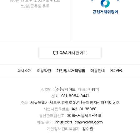
점심시간 오후 12:00 ~ 오후 1:30
토, 일, 공휴일 휴무
Q&A 게시판 가기
회사소개
이용약관
개인정보처리방침
이용안내
PC VER.
상호명 :
(주)뮤직아트
대표 :
김행미
전화 :
031-8084-3441
주소 :
서울특별시 서초구 효령로 304 (국제전자센터) 4015 호
사업자등록번호 :
142-81-36868
통신판매업신고 :
2019-서울서초-1419
메일 문의 :
musicart_cs@naver.com
개인정보관리책임자 :
김수환