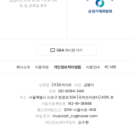
점심시간 오후 12:00 ~ 오후 1:30
토, 일, 공휴일 휴무
Q&A 게시판 가기
회사소개
이용약관
개인정보처리방침
이용안내
PC VER.
상호명 :
(주)뮤직아트
대표 :
김행미
전화 :
031-8084-3441
주소 :
서울특별시 서초구 효령로 304 (국제전자센터) 4015 호
사업자등록번호 :
142-81-36868
통신판매업신고 :
2019-서울서초-1419
메일 문의 :
musicart_cs@naver.com
개인정보관리책임자 :
김수환