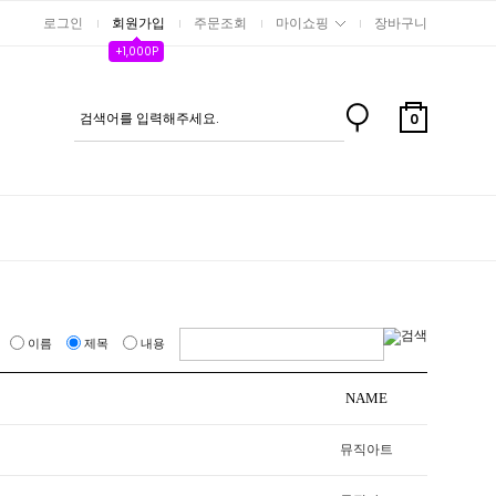
로그인
회원가입
주문조회
마이쇼핑
장바구니
+1,000P
0
이름
제목
내용
NAME
뮤직아트