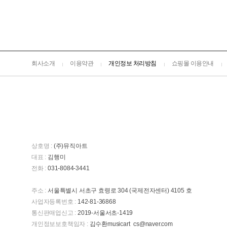
회사소개
이용약관
개인정보 처리방침
쇼핑몰 이용안내
상호명 :
(주)뮤직아트
대표 :
김행미
전화 :
031-8084-3441
주소 :
서울특별시 서초구 효령로 304 (국제전자센터) 4105 호
사업자등록번호 :
142-81-36868
통신판매업신고 :
2019-서울서초-1419
개인정보보호책임자 :
김수환musicart_cs@naver.com