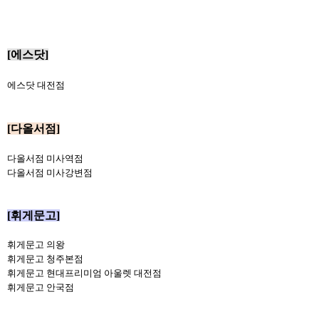
[에스닷]
에스닷 대전점
[다올서점]
다올서점 미사역점
다올서점 미사강변점
[휘게문고]
휘게문고 의왕
휘게문고 청주본점
휘게문고 현대프리미엄 아울렛 대전점
휘게문고 안국점