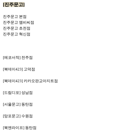
[진주문고]
진주문고 본점
진주문고 엠비씨점
진주문고 초전점
진주문고 혁신점
[에코서적] 전주점
[북데이423] 고덕점
[북데이423] 카카오판교아지트점
[드림디포] 성남점
[서울문고] 동탄점
[망포문고] 수원점
[북엔라이프] 동탄점