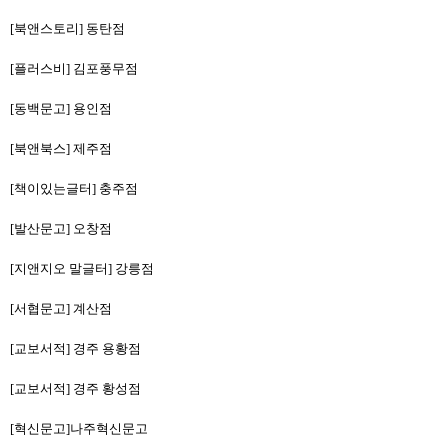
[북앤스토리] 동탄점
[
플러스비
] 김포풍무점
[동백문고] 용인점
[북앤북스] 제주점
[책이있는글터] 충주점
[발산문고] 오창점
[지앤지오 말글터] 강릉점
[서협문고] 계산점
[교보서적] 경주 용황점
[교보서적] 경주 황성점
[혁신문고]나주혁신문고