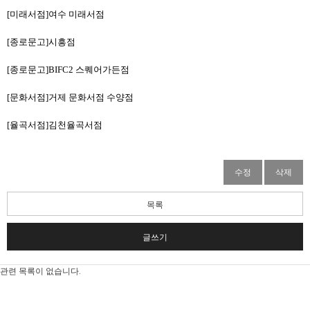
[미래서점]여수 미래서점
[종로문고]시흥점
[종로문고]BIFC2 스퀘어가든점
[문화서점]거제 문화서점 수양점
[율곡서점]김천율곡서점
수정
삭제
목록
글쓰기
관련 목록이 없습니다.