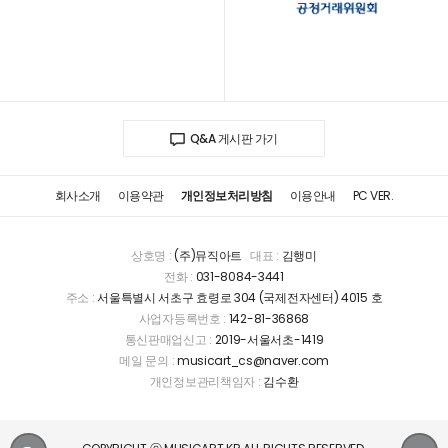
Q&A 게시판 가기
회사소개
이용약관
개인정보처리방침
이용안내
PC VER.
상호명 :
(주)뮤직아트
대표 :
김행미
전화 :
031-8084-3441
주소 :
서울특별시 서초구 효령로 304 (국제전자센터) 4015 호
사업자등록번호 :
142-81-36868
통신판매업신고 :
2019-서울서초-1419
메일 문의 :
musicart_cs@naver.com
개인정보관리책임자 :
김수환