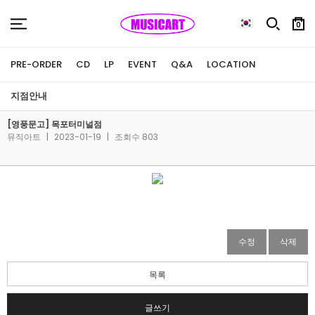
0
PRE-ORDER
CD
LP
EVENT
Q&A
LOCATION
지점안내
[영풍문고] 목포터미널점
뮤직아트
|
2023-01-19
|
조회수 803
수정
삭제
목록
글쓰기