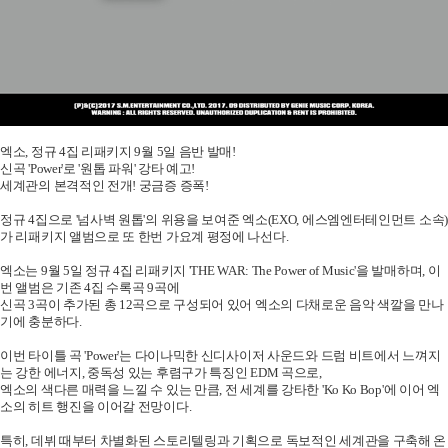
엑소, 정규 4집 리패키지 9월 5일 음반 발매!
신곡 'Power'로 '원톱 파워' 강타 예고!
세계관의 본격적인 전개! 궁금증 증폭!
정규 4집으로 '넘사벽 원톱'의 위용을 보여준 엑소(EXO, 에스엠엔터테인먼트 소속)
가 리패키지 앨범으로 또 한번 가요계 평정에 나선다.
엑소는 9월 5일 정규 4집 리패키지 'THE WAR: The Power of Music'을 발매하며, 이
번 앨범은 기존 4집 수록곡 9곡에
신곡 3곡이 추가된 총 12곡으로 구성되어 있어 엑소의 다채로운 음악 색깔을 만나
기에 충분하다.
이번 타이틀 곡 'Power'는 다이나믹한 신디사이저 사운드와 드럼 비트에서 느껴지
는 강한 에너지, 중독성 있는 후렴구가 특징인 EDM 곡으로,
엑소의 색다른 매력을 느낄 수 있는 만큼, 전 세계를 강타한 'Ko Ko Bop'에 이어 엑
소의 히트 행진을 이어갈 전망이다.
특히, 데뷔 때부터 차별화된 스토리텔링과 기획으로 독보적인 세계관을 구축해 온