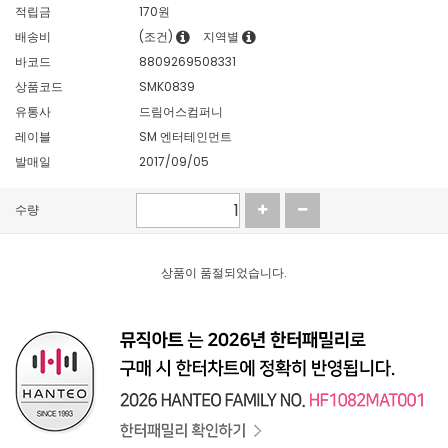
적립금
170원
배송비
(조건)
지역별
바코드
8809269508331
상품코드
SMK0839
유통사
드림어스컴퍼니
레이블
SM 엔터테인먼트
발매일
2017/09/05
수량
상품이 품절되었습니다.