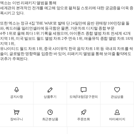
엑소는 이번 리패키지 앨범을 통해
세계관의 본격적인 전개를 예고해 앞으로 펼쳐질 스토리에 대한 궁금증을 더욱 증
폭시키고 있다.
또한 엑소는 정규 4집 'THE WAR'로 발매 단 24일만에 음반 판매량 100만장을 돌
파, 쿼드러플 밀리언셀러에 등극함은 물론, 가온차트 디지털 종합 부문
4주 1위로 올해 최다 1위 기록을 세웠으며, 아이튠즈 종합 앨범 차트 전세계 42개
지역 1위, 미국 빌보드 월드 앨범 차트 2주 연속 1위, 애플뮤직 종합 앨범 차트 18개
지역 1위,
유나이티드 월드 차트 1위, 중국 샤미뮤직 한국 음악 차트 1위 등 국내외 차트를 싹
쓸이, 글로벌한 영향력을 입증한 바 있어, 리패키지 앨범을 통해 보여줄 활약에도
귀추가 주목된다.
공지사항
상품후기
도매/대량/공구문의
관심상품
장바구니
최근본상품
주문조회
마이페이지