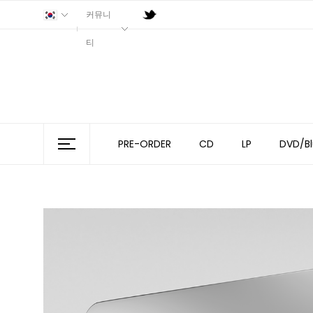
커뮤니
티
PRE-ORDER
CD
LP
DVD/Bl