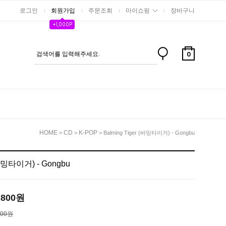
로그인
회원가입
주문조회
마이쇼핑
장바구니
+1,000P
0
HOME
CD
K-POP
>
>
> Balming Tiger (바밍타이거) - Gongbu
(바밍타이거) - Gongbu
,800
원
300원