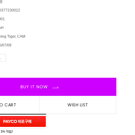
0원
0377230022
01
AH
ing Tiger, CAM
6/07/09
BUY IT NOW
O CART
WISH LIST
1% 적립!