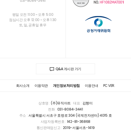
031-8084-3441
평일 오전 11:00 ~ 오후 5:00
점심시간 오후 12:00 ~ 오후 1:30
토, 일, 공휴일 휴무
Q&A 게시판 가기
회사소개
이용약관
개인정보처리방침
이용안내
PC VER.
상호명 :
(주)뮤직아트
대표 :
김행미
전화 :
031-8084-3441
주소 :
서울특별시 서초구 효령로 304 (국제전자센터) 4015 호
사업자등록번호 :
142-81-36868
통신판매업신고 :
2019-서울서초-1419