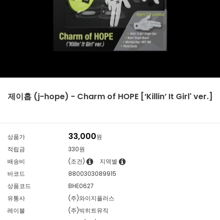
제이홉 (j-hope) - Charm of HOPE [‘Killin’ It Girl' ver.]
33,000
상품가
원
적립금
330원
배송비
(조건)
지역별
바코드
8800303089915
상품코드
BHE0627
유통사
(주)와이지플러스
레이블
(주)빅히트뮤직