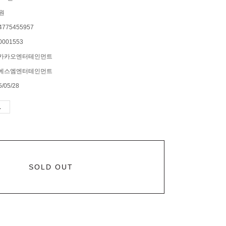
0원
4775455957
0001553
)카카오엔터테인먼트
)에스엠엔터테인먼트
5/05/28
SOLD OUT