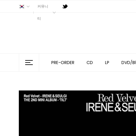
커뮤니
티
PRE-ORDER
CD
LP
DVD/Bl