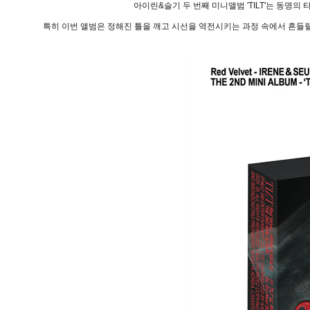
아이린&슬기 두 번째 미니앨범 'TILT'는 동명의 
특히 이번 앨범은 정해진 틀을 깨고 시선을 역전시키는 과정 속에서 흔들릴수록