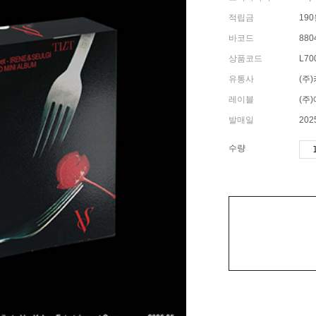
적립금
19
바코드
880
상품코드
L70
유통사
(주
레이블
(주
발매일
202
수량