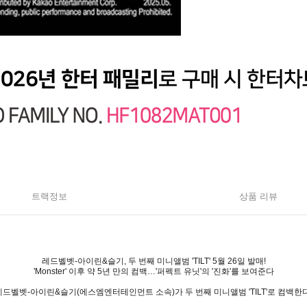
트랙정보
상품 리뷰
레드벨벳-아이린&슬기, 두 번째 미니앨범 'TILT' 5월 26일 발매!
'Monster' 이후 약 5년 만의 컴백…'퍼펙트 유닛'의 '진화'를 보여준다
레드벨벳-아이린&슬기(에스엠엔터테인먼트 소속)가 두 번째 미니앨범 'TILT'로 컴백한다