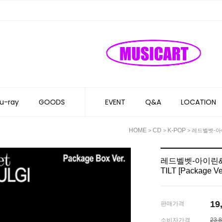
u-ray
GOODS
EVENT
Q&A
LOCATION
HOME
CD
K-POP
>
>
> 레드벨벳-아이린&
레드벨벳-아이린&슬기 
TILT [Package Ver
19
판매가격
소비자가격
23,