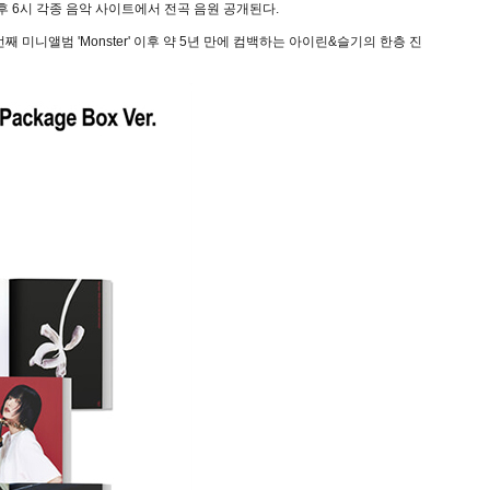
 오후 6시 각종 음악 사이트에서 전곡 음원 공개된다.
미니앨범 'Monster' 이후 약 5년 만에 컴백하는 아이린&슬기의 한층 진