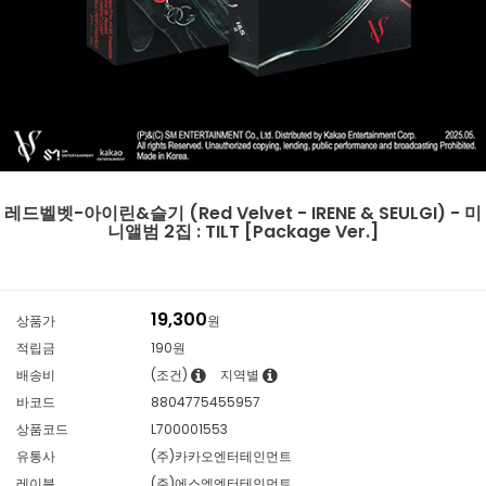
레드벨벳-아이린&슬기 (Red Velvet - IRENE & SEULGI) - 미
니앨범 2집 : TILT [Package Ver.]
19,300
상품가
원
적립금
190원
배송비
(조건)
지역별
바코드
8804775455957
상품코드
L700001553
유통사
(주)카카오엔터테인먼트
레이블
(주)에스엠엔터테인먼트