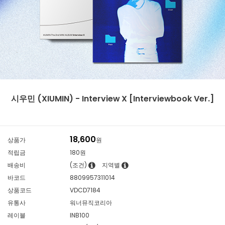
시우민 (XIUMIN) - Interview X [Interviewbook Ver.]
18,600
상품가
원
적립금
180원
배송비
(조건)
지역별
바코드
8809957311014
상품코드
VDCD7184
유통사
워너뮤직코리아
레이블
INB100