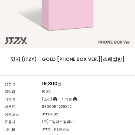
있지 (ITZY) - GOLD [PHONE BOX VER.][스페셜반]
19,300
상품가
원
적립금
190원
배송비
(조건)
지역별
바코드
8809954228322
상품코드
JYPK1892
유통사
(주)드림어스컴퍼니
레이블
JYP엔터테인먼트