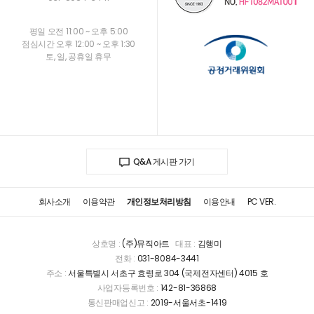
평일 오전 11:00 ~ 오후 5:00
점심시간 오후 12:00 ~ 오후 1:30
토, 일, 공휴일 휴무
Q&A 게시판 가기
회사소개
이용약관
개인정보처리방침
이용안내
PC VER.
상호명 :
(주)뮤직아트
대표 :
김행미
전화 :
031-8084-3441
주소 :
서울특별시 서초구 효령로 304 (국제전자센터) 4015 호
사업자등록번호 :
142-81-36868
통신판매업신고 :
2019-서울서초-1419