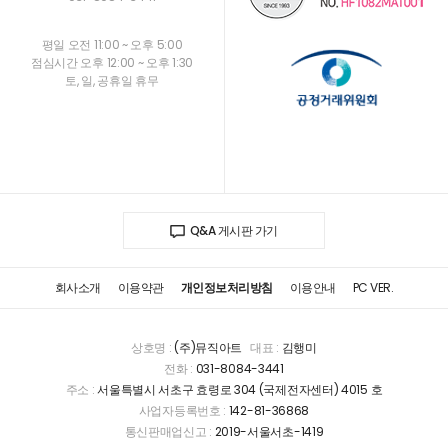
평일 오전 11:00 ~ 오후 5:00
점심시간 오후 12:00 ~ 오후 1:30
토, 일, 공휴일 휴무
Q&A 게시판 가기
회사소개
이용약관
개인정보처리방침
이용안내
PC VER.
상호명 :
(주)뮤직아트
대표 :
김행미
전화 :
031-8084-3441
주소 :
서울특별시 서초구 효령로 304 (국제전자센터) 4015 호
사업자등록번호 :
142-81-36868
통신판매업신고 :
2019-서울서초-1419