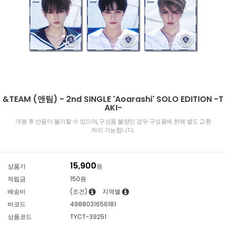
&TEAM (앤팀) - 2nd SINGLE 'Aoarashi' SOLO EDITION -T
AKI-
개봉 후 반품이 불가할 수 있으며, 구성품 불량인 경우 구성품에 한해 별도 교환
처리 가능합니다.
15,900
상품가
원
적립금
150원
배송비
(조건)
지역별
바코드
4988031656181
상품코드
TYCT-39251