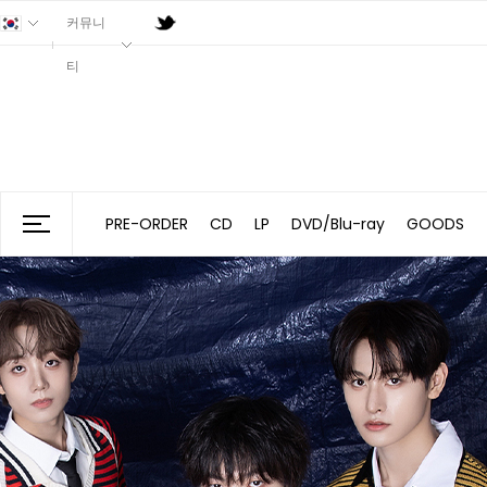
커뮤니
티
PRE-ORDER
CD
LP
DVD/Blu-ray
GOODS