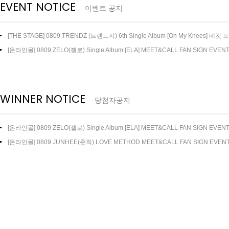
EVENT NOTICE
이벤트 공지
[THE STAGE] 0809 TRENDZ (트렌드지) 6th Single Album [On My Knees] 네컷
트
[온라인몰] 0809 ZELO(젤로) Single Album [ELA] MEET&CALL FAN SIGN EVEN
WINNER NOTICE
당첨자공지
[온라인몰] 0809 ZELO(젤로) Single Album [ELA] MEET&CALL FAN SIGN EVE
지
[온라인몰] 0809 JUNHEE(준희) LOVE METHOD MEET&CALL FAN SIGN EVE
지