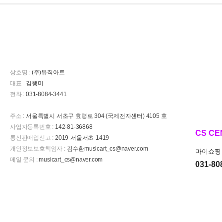
상호명 :
(주)뮤직아트
대표 :
김행미
전화 :
031-8084-3441
주소 :
서울특별시 서초구 효령로 304 (국제전자센터) 4105 호
사업자등록번호 :
142-81-36868
CS CE
통신판매업신고 :
2019-서울서초-1419
개인정보보호책임자 :
김수환musicart_cs@naver.com
마이쇼핑 
메일 문의 :
musicart_cs@naver.com
031-80