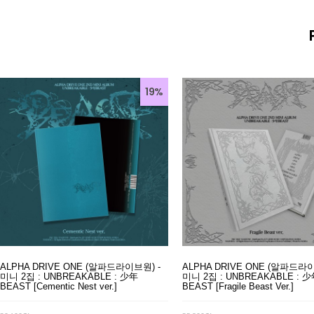
19%
ALPHA DRIVE ONE (알파드라이브원) -
ALPHA DRIVE ONE (알파드라이
미니 2집 : UNBREAKABLE : 少年
미니 2집 : UNBREAKABLE : 
BEAST [Cementic Nest ver.]
BEAST [Fragile Beast Ver.]