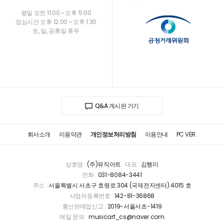
평일 오전 11:00 ~ 오후 5:00
점심시간 오후 12:00 ~ 오후 1:30
토, 일, 공휴일 휴무
Q&A 게시판 가기
회사소개
이용약관
개인정보처리방침
이용안내
PC VER.
상호명 :
(주)뮤직아트
대표 :
김행미
전화 :
031-8084-3441
주소 :
서울특별시 서초구 효령로 304 (국제전자센터) 4015 호
사업자등록번호 :
142-81-36868
통신판매업신고 :
2019-서울서초-1419
메일 문의 :
musicart_cs@naver.com