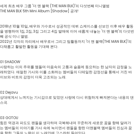
세계 최초 배우 그룹 '더 맨 블랙 (THE MAN BLK)'의 다섯번째 미니앨범
THE MAN BLK 5th Mini Album [Shadow] 공개!
2018년 10월 10일, 배우와 가수로서 성공적인 데뷔 쇼케이스를 선보인 이후 배우 활동
을 병행하며 1집, 2집, 3집 그리고 4집 발매에 이어 새롭게 내놓는 '더 맨 블랙'의 다섯번
째 공식 미니 앨범.
2022년 각자의 자리에서 배우로서 그리고 팀활동까지 '더 맨 블랙(THE MAN BLK)'의
다채롭고 활발한 활동을 기대해 본다.
01 SHADOW
사랑하는 이의 주위를 멤돌며 마음속의 고통과 슬픔에 동요하는 한 남자의 감정을 노
래하였다. 애절한 가사와 이를 소화하는 멤버들의 디테일한 감정선을 통해서 거친 바
이브와 비트의 감정이 더욱 고조되는 노래.
02 Dejavu
상대에게서 느껴지는 기시감으로 잊었던 사랑에 다시 위험하게 빠져본다는 내용의 댄
스곡.
03 GOTOU
힘든 역경과 파도도 팬들을 생각하며 극복해내며 꾸준하게 새로운 꿈을 향해 달려가
는 멤버들의 이야기를 가사 속에 녹이면서 팬들을 향한 더맨블랙 멤버들의 진심과 꿈
을 향한 그들의 노력이 이 노래안에 고스란히 들어있다.