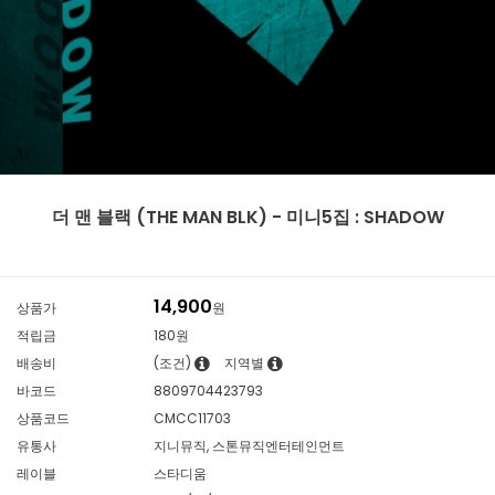
더 맨 블랙 (THE MAN BLK) - 미니5집 : SHADOW
14,900
상품가
원
적립금
180원
배송비
(조건)
지역별
바코드
8809704423793
상품코드
CMCC11703
유통사
지니뮤직, 스톤뮤직엔터테인먼트
레이블
스타디움