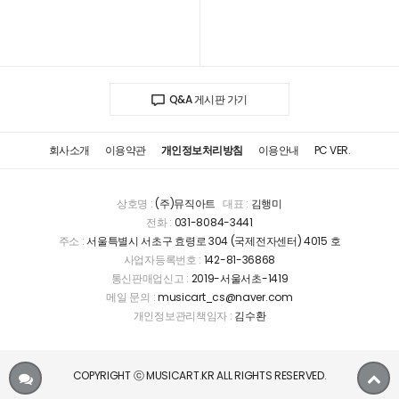
Q&A 게시판 가기
회사소개
이용약관
개인정보처리방침
이용안내
PC VER.
상호명 :
(주)뮤직아트
대표 :
김행미
전화 :
031-8084-3441
주소 :
서울특별시 서초구 효령로 304 (국제전자센터) 4015 호
사업자등록번호 :
142-81-36868
통신판매업신고 :
2019-서울서초-1419
메일 문의 :
musicart_cs@naver.com
개인정보관리책임자 :
김수환
COPYRIGHT ⓒ MUSICART.KR ALL RIGHTS RESERVED.