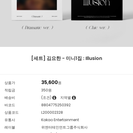
[세트] 김요한 - 미니1집 : Illusion
35,600
상품가
원
적립금
350원
배송비
(조건)
지역별
바코드
8804775250392
상품코드
L200002328
유통사
Kakao Entertainment
레이블
위엔터테인먼트그룹주식회사