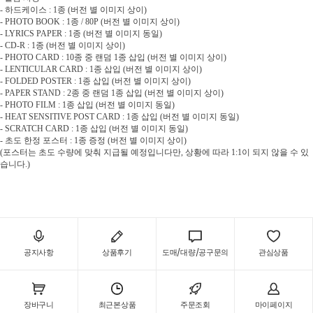
-
하드케이스
: 1
종
(
버전 별 이미지 상이
)
- PHOTO BOOK : 1
종
/ 80P (
버전 별 이미지 상이
)
- LYRICS PAPER : 1
종
(
버전 별 이미지 동일
)
- CD-R : 1
종
(
버전 별 이미지 상이
)
- PHOTO CARD : 10
종 중 랜덤
1
종 삽입
(
버전 별 이미지 상이
)
- LENTICULAR CARD : 1
종 삽입
(
버전 별 이미지 상이
)
- FOLDED POSTER : 1
종 삽입
(
버전 별 이미지 상이
)
- PAPER STAND : 2
종 중 랜덤
1
종 삽입
(
버전 별 이미지 상이
)
- PHOTO FILM : 1
종 삽입
(
버전 별 이미지 동일
)
- HEAT SENSITIVE POST CARD : 1
종 삽입
(
버전 별 이미지 동일
)
- SCRATCH CARD : 1
종 삽입
(
버전 별 이미지 동일
)
-
초도 한정 포스터
: 1
종 증정
(
버전 별 이미지 상이
)
(
포스터는 초도 수량에 맞춰 지급될 예정입니다만
,
상황에 따라
1:1
이 되지 않을 수 있
습니다
.)
공지사항
상품후기
도매/대량/공구문의
관심상품
장바구니
최근본상품
주문조회
마이페이지