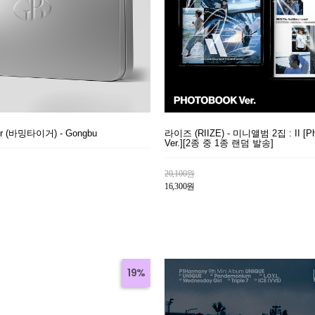
ger (바밍타이거) - Gongbu
라이즈 (RIIZE) - 미니앨범 2집 : II [Ph
Ver.][2종 중 1종 랜덤 발송]
20,100원
16,300원
19%