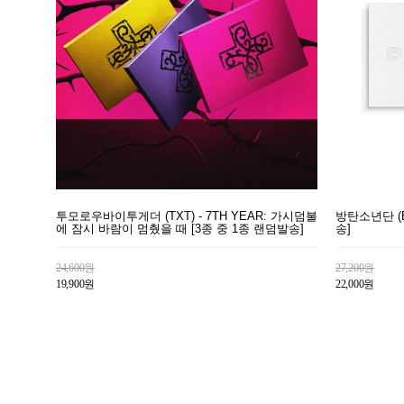
투모로우바이투게더 (TXT) - 7TH YEAR: 가시덤불
방탄소년단 (BT
에 잠시 바람이 멈췄을 때 [3종 중 1종 랜덤발송]
송]
24,600원
27,200원
19,900원
22,000원