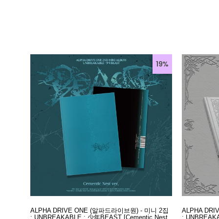
19%
ALPHA DRIVE ONE (알파드라이브원) - 미니 2집
ALPHA DR
: UNBREAKABLE : 少年BEAST [Cementic Nest
: UNBREAKA