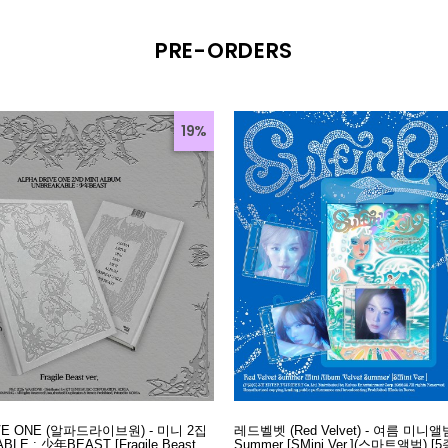
PRE-ORDERS
19%
IVE ONE (알파드라이브원) - 미니 2집
레드벨벳 (Red Velvet) - 여름 미니앨범 
BLE : 少年BEAST [Fragile Beast
Summer [SMini Ver.](스마트앨범) [