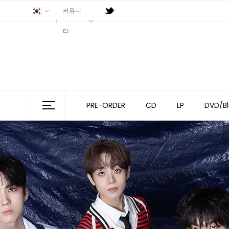
커뮤니
티
PRE-ORDER
CD
LP
DVD/Bl