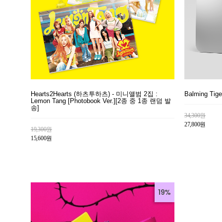
Hearts2Hearts (하츠투하츠) - 미니앨범 2집 :
Balming Ti
Lemon Tang [Photobook Ver.][2종 중 1종 랜덤 발
송]
34,300원
27,800원
19,300원
15,600원
19%