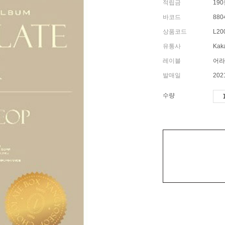
적립금
19
바코드
880
상품코드
L20
유통사
Kaka
레이블
어라
발매일
202
수량