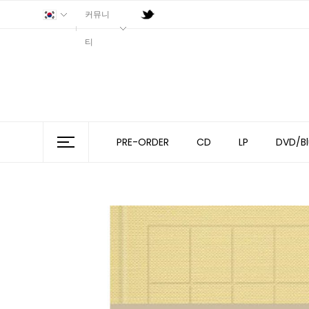
커뮤니
티
PRE-ORDER
CD
LP
DVD/Bl