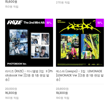
15,600원
270원 적립
150원 적립
19%
19%
라이즈 (RIIZE) - 미니앨범 2집 : II [Ph
에스파 (aespa) - 2집 : LEMONADE
otobook Ver.][2종 중 1종 랜덤 발
[LEMONADE Ver.][2종 중 1종 랜덤 발
송]
송]
20,100원
23,800원
16,300원
19,300원
160원 적립
190원 적립