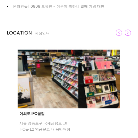
[온라인몰] 0808 오유진 - 여우야 뭐하니 발매 기념 대면
LOCATION
지점안내
여의도 IFC몰점
서울 영등포구 국제금융로 10
IFC몰 L2 영풍문고 내 음반매장