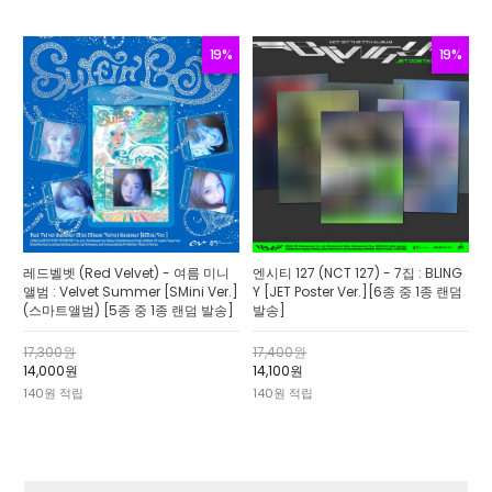
19%
19%
레드벨벳 (Red Velvet) - 여름 미니
엔시티 127 (NCT 127) - 7집 : BLING
앨범 : Velvet Summer [SMini Ver.]
Y [JET Poster Ver.][6종 중 1종 랜덤
(스마트앨범) [5종 중 1종 랜덤 발송]
발송]
17,300원
17,400원
14,000원
14,100원
140원 적립
140원 적립