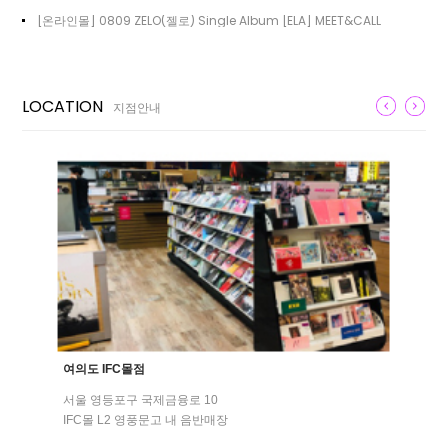
[온라인몰] 0809 ZELO(젤로) Single Album [ELA] MEET&CALL
LOCATION
지점안내
여의도 IFC몰점
서울 영등포구 국제금융로 10
IFC몰 L2 영풍문고 내 음반매장