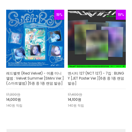
19%
19%
레드벨벳 (Red Velvet) - 여름 미니
엔시티 127 (NCT 127) - 7집 : BLING
앨범 : Velvet Summer [SMini Ver.]
Y [JET Poster Ver.][6종 중 1종 랜덤
(스마트앨범) [5종 중 1종 랜덤 발송]
발송]
17,300원
17,400원
14,000원
14,100원
140원 적립
140원 적립