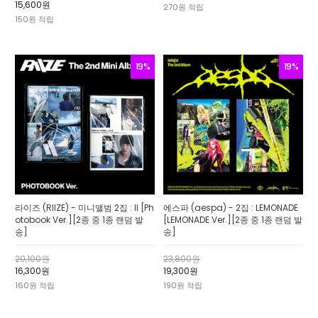
15,600원
270원 적립
150원 적립
19%
19%
라이즈 (RIIZE) - 미니앨범 2집 : II [Ph
에스파 (aespa) - 2집 : LEMONADE
otobook Ver.][2종 중 1종 랜덤 발
[LEMONADE Ver.][2종 중 1종 랜덤 발
송]
송]
20,100원
23,800원
16,300원
19,300원
160원 적립
190원 적립