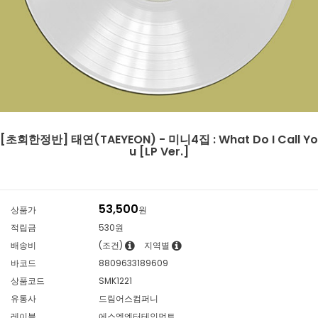
[초회한정반] 태연(TAEYEON) - 미니4집 : What Do I Call Yo
u [LP Ver.]
53,500
상품가
원
적립금
530원
배송비
(조건)
지역별
바코드
8809633189609
상품코드
SMK1221
유통사
드림어스컴퍼니
레이블
에스엠엔터테인먼트