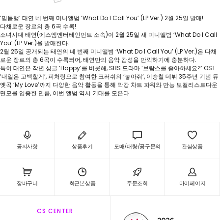
‘믿듣탱’ 태연 네 번째 미니앨범 ‘What Do I Call You’ (LP Ver.) 2월 25일 발매!
다채로운 장르의 총 6곡 수록!
소녀시대 태연(에스엠엔터테인먼트 소속)이 2월 25일 새 미니앨범 ‘What Do I Call
You’ (LP Ver.)을 발매한다.
2월 25일 공개되는 태연의 네 번째 미니앨범 ‘What Do I Call You’ (LP Ver.)은 다채
로운 장르의 총 6곡이 수록되어, 태연만의 음악 감성을 만끽하기에 충분하다.
특히 태연은 작년 싱글 ‘Happy’를 비롯해, SBS 드라마 ‘브람스를 좋아하세요?’ OST
‘내일은 고백할게’, 피처링으로 참여한 크러쉬의 ‘놓아줘’, 이승철 데뷔 35주년 기념 듀
엣곡 ‘My Love’까지 다양한 음악 활동을 통해 막강 차트 파워와 만능 보컬리스트다운
면모를 입증한 만큼, 이번 앨범 역시 기대를 모은다.
공지사항
상품후기
도매/대량/공구문의
관심상품
장바구니
최근본상품
주문조회
마이페이지
CS CENTER