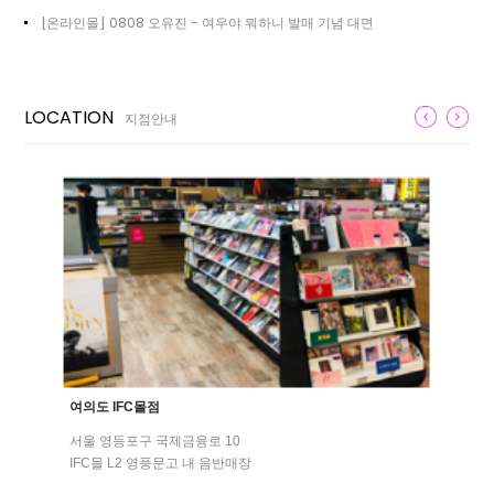
[온라인몰] 0808 오유진 - 여우야 뭐하니 발매 기념 대면
LOCATION
지점안내
여의도 IFC몰점
서울 영등포구 국제금융로 10
IFC몰 L2 영풍문고 내 음반매장