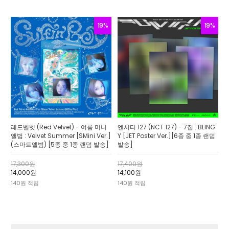
19%
19%
레드벨벳 (Red Velvet) - 여름 미니
엔시티 127 (NCT 127) - 7집 : BLING
앨범 : Velvet Summer [SMini Ver.]
Y [JET Poster Ver.][6종 중 1종 랜덤
(스마트앨범) [5종 중 1종 랜덤 발송]
발송]
17,300원
17,400원
14,000원
14,100원
140원 적립
140원 적립