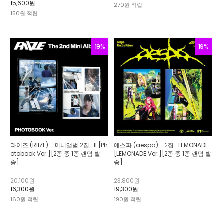
15,600원
270원 적립
150원 적립
19%
19%
라이즈 (RIIZE) - 미니앨범 2집 : II [Ph
에스파 (aespa) - 2집 : LEMONADE
otobook Ver.][2종 중 1종 랜덤 발
[LEMONADE Ver.][2종 중 1종 랜덤 발
송]
송]
20,100원
23,800원
16,300원
19,300원
160원 적립
190원 적립