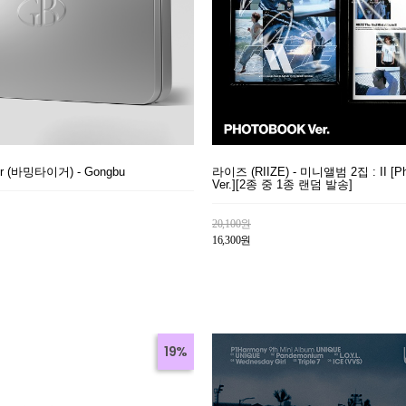
ger (바밍타이거) - Gongbu
라이즈 (RIIZE) - 미니앨범 2집 : II [Ph
Ver.][2종 중 1종 랜덤 발송]
20,100원
16,300원
19%