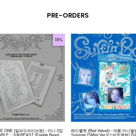
PRE-ORDERS
19%
IVE ONE (알파드라이브원) - 미니 2집
레드벨벳 (Red Velvet) - 여름 미니앨범 
BLE : 少年BEAST [Fragile Beast
Summer [SMini Ver.](스마트앨범) [