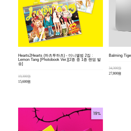
Hearts2Hearts (하츠투하츠) - 미니앨범 2집 :
Balming Ti
Lemon Tang [Photobook Ver.][2종 중 1종 랜덤 발
송]
34,300원
27,800원
19,300원
15,600원
19%