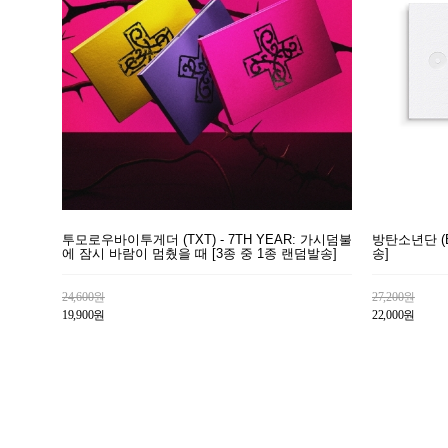
투모로우바이투게더 (TXT) - 7TH YEAR: 가시덤불
방탄소년단 (BT
에 잠시 바람이 멈췄을 때 [3종 중 1종 랜덤발송]
송]
24,600원
27,200원
19,900원
22,000원