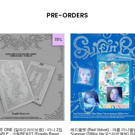
PRE-ORDERS
19%
IVE ONE (알파드라이브원) - 미니 2집
레드벨벳 (Red Velvet) - 여름 미니앨범 
BLE : 少年BEAST [Fragile Beast
Summer [SMini Ver.](스마트앨범) [