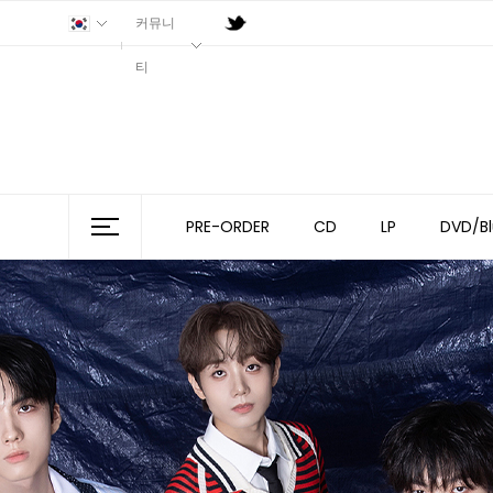
커뮤니
티
PRE-ORDER
CD
LP
DVD/Bl