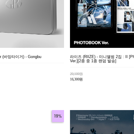
ger (바밍타이거) - Gongbu
라이즈 (RIIZE) - 미니앨범 2집 : II [Ph
Ver.][2종 중 1종 랜덤 발송]
20,100원
16,300원
19%