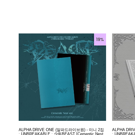
19%
ALPHA DRIVE ONE (알파드라이브원) - 미니 2집
ALPHA DR
: UNBREAKABLE : 少年BEAST [Cementic Nest
: UNBREAKA