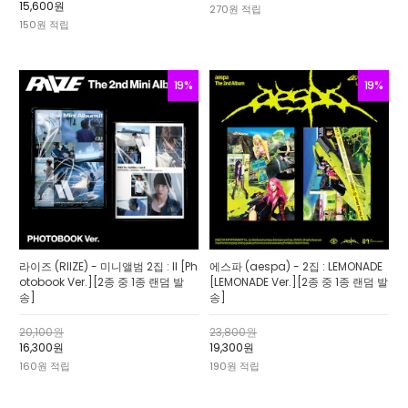
15,600원
270원 적립
150원 적립
19%
19%
라이즈 (RIIZE) - 미니앨범 2집 : II [Ph
에스파 (aespa) - 2집 : LEMONADE
otobook Ver.][2종 중 1종 랜덤 발
[LEMONADE Ver.][2종 중 1종 랜덤 발
송]
송]
20,100원
23,800원
16,300원
19,300원
160원 적립
190원 적립