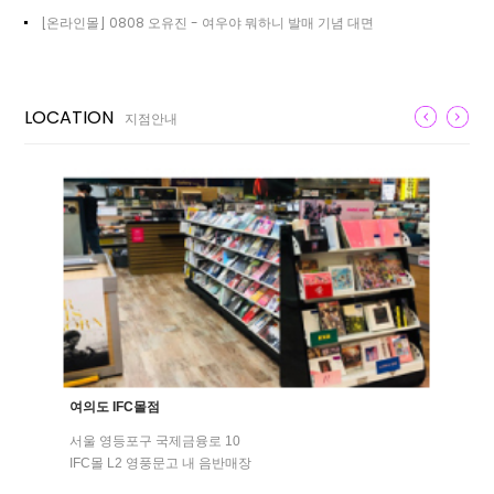
[온라인몰] 0808 오유진 - 여우야 뭐하니 발매 기념 대면
LOCATION
지점안내
여의도 IFC몰점
서울 영등포구 국제금융로 10
IFC몰 L2 영풍문고 내 음반매장