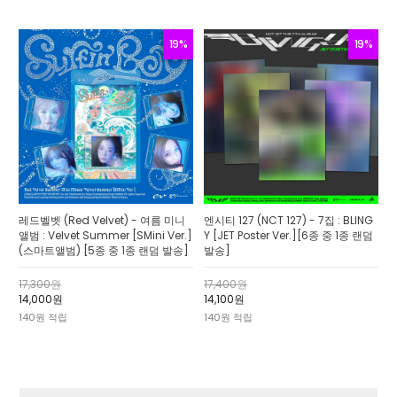
19%
19%
레드벨벳 (Red Velvet) - 여름 미니
엔시티 127 (NCT 127) - 7집 : BLING
앨범 : Velvet Summer [SMini Ver.]
Y [JET Poster Ver.][6종 중 1종 랜덤
(스마트앨범) [5종 중 1종 랜덤 발송]
발송]
17,300원
17,400원
14,000원
14,100원
140원 적립
140원 적립