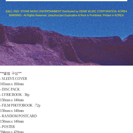
**앨범 구성**
- SLEEVE COVER
165mm x 160mm
- DISC PACK
- LYRICBOOK : 36p
150mm x 140mm
- FILM PHOTOBOOK : 72p
150mm x 140mm
- RANDOM POSTCARD
150mm x 140mm
- POSTER
594mm x 420mm