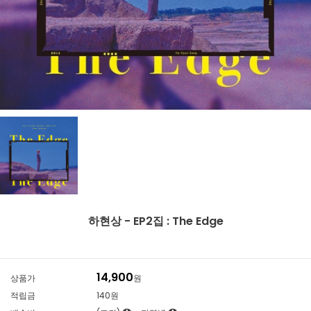
하현상 - EP2집 : The Edge
14,900
상품가
원
적립금
140원